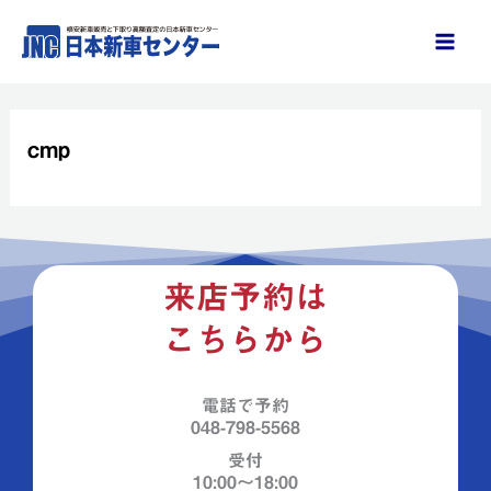
内
容
を
ス
キ
cmp
ッ
プ
来店予約は
こちらから
電話で予約
048-798-5568
受付
10:00～18:00