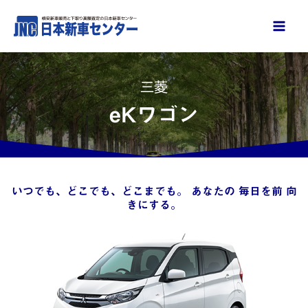
内
容
を
ス
三菱
キ
ッ
eKワゴン
プ
いつでも、どこでも、どこまでも。 あなたの 毎日を前 向
きにする。