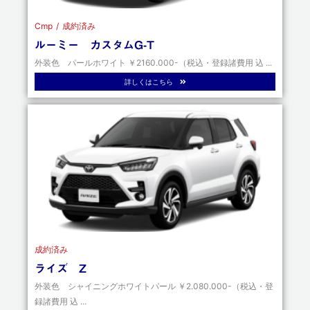
Cmp
成約済み
ルーミー カスタムG-T
外装色 パールホワイト ￥2160.000-（税込・登録諸費用 込 ...
詳しくはこちら
成約済み
ライズ Z
外装色 シャイニングホワイトパール ￥2.080.000-（税込・登
録諸費用 込 ...