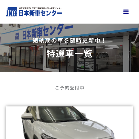
内
容
を
ス
キ
短納期の車を随時更新中！
ッ
特選車一覧
プ
ご予約受付中