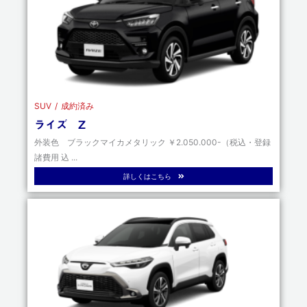
SUV
成約済み
ライズ Z
外装色 ブラックマイカメタリック ￥2.050.000-（税込・登録
諸費用 込 ...
詳しくはこちら