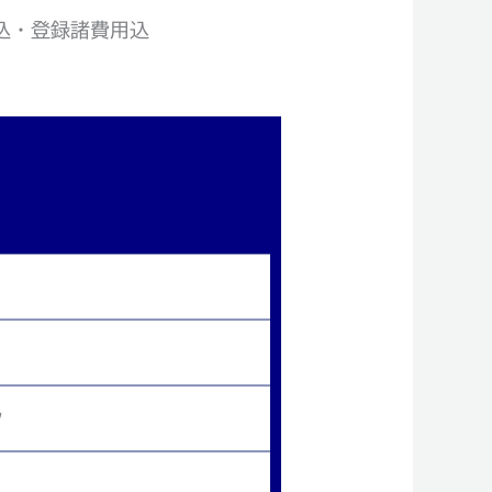
込・登録諸費用込
ク