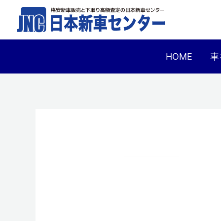
内
容
を
ス
HOME
車
キ
ッ
プ