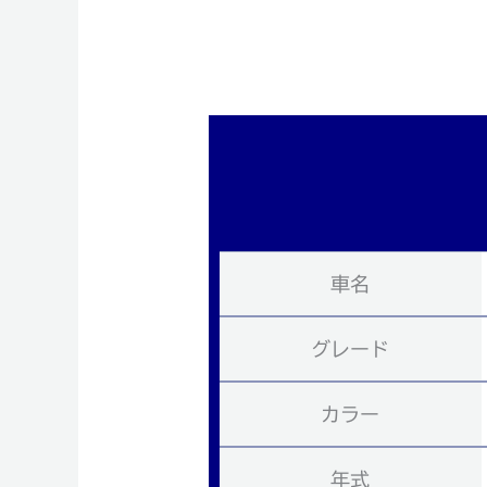
車名
グレード
カラー
年式