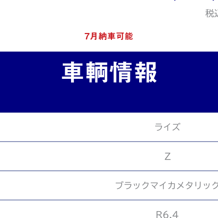
税
7月納車可能
車輌情報
ライズ
Z
ブラックマイカメタリッ
R6.4