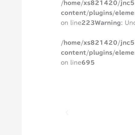
/home/xs821420/jnc55
content/plugins/eleme
on line
223
Warning
: Un
/home/xs821420/jnc55
content/plugins/eleme
on line
695
P
r