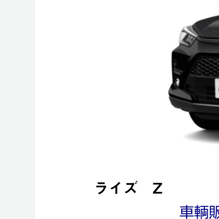
ライズ Z
車輌