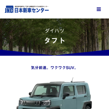
内
容
を
ス
ダイハツ
キ
ッ
タフト
プ
気分前進。ワクワクSUV。