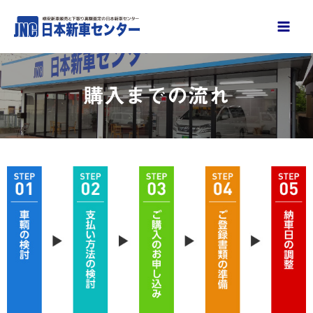
内
容
を
ス
キ
購入までの流れ
ッ
プ