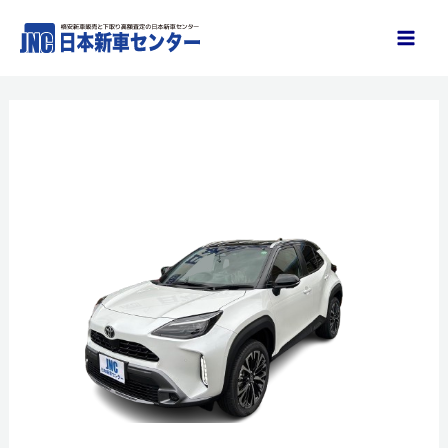
内
容
を
ス
キ
ッ
プ