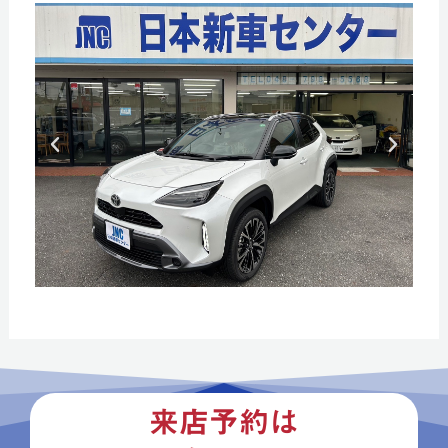
P
N
r
e
e
x
v
t
i
o
u
s
来店予約は