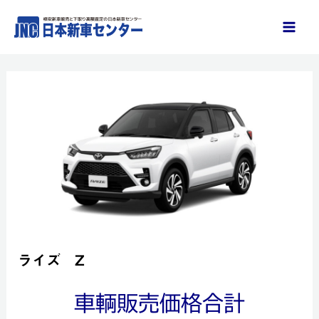
内
容
を
ス
キ
ッ
プ
ライズ Z
車輌販売価格合計