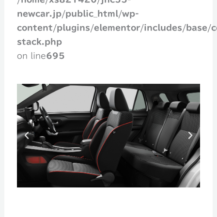
newcar.jp/public_html/wp-
content/plugins/elementor/includes/base/c
stack.php
on line
695
P
N
r
e
e
x
v
t
i