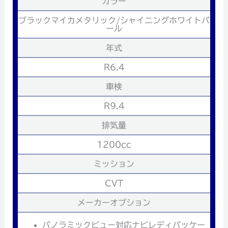
カラー
ブラックマイカメタリック/シャイニングホワイトパ
ール
年式
R6.4
車検
R9.4
排気量
1200cc
ミッション
CVT
メーカーオプション
パノラミックビュー対応ナビレディパッケー