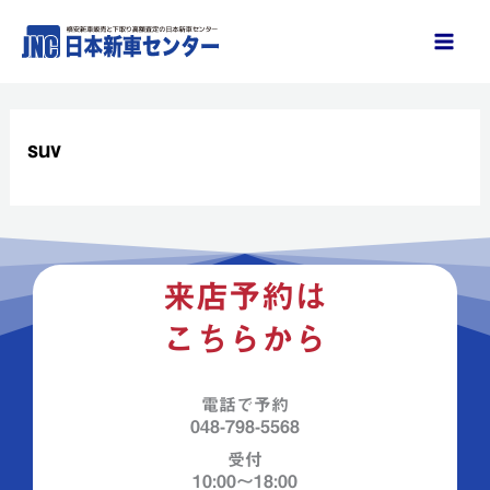
内
容
を
ス
キ
suv
ッ
プ
来店予約は
こちらから
電話で予約
048-798-5568
受付
10:00～18:00