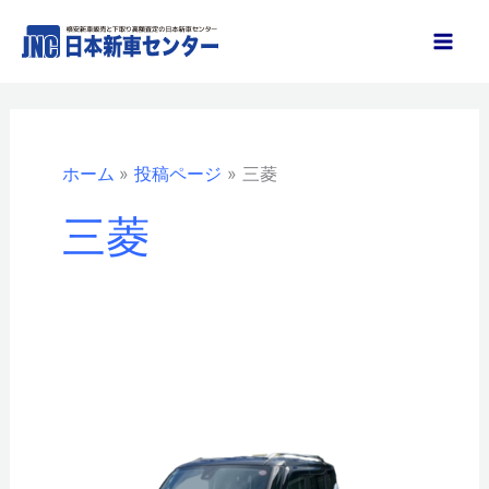
内
容
を
ス
キ
ッ
ホーム
投稿ページ
三菱
プ
三菱
デ
リ
カ
ミ