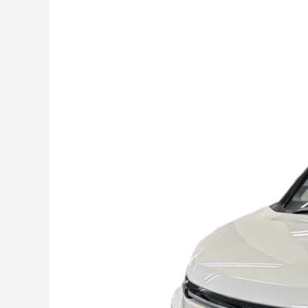
ヴ
ォ
ク
シ
ー