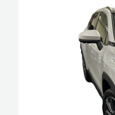
ー
ラ
ク
ロ
ス